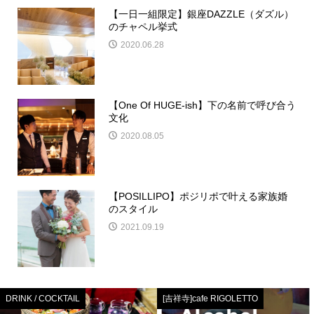
【一日一組限定】銀座DAZZLE（ダズル）
のチャペル挙式
2020.06.28
【One Of HUGE-ish】下の名前で呼び合う
文化
2020.08.05
【POSILLIPO】ポジリポで叶える家族婚
のスタイル
2021.09.19
DRINK / COCKTAIL
[吉祥寺]cafe RIGOLETTO