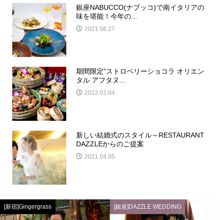
銀座NABUCCO(ナブッコ)で南イタリアの
味を堪能！今年の...
2021.06.27
期間限定”ストロベリーショコラ オリエン
タル アフタヌ...
2022.02.04
新しい結婚式のスタイル～RESTAURANT
DAZZLEからのご提案
2021.04.05
[新宿]Gingergrass
[銀座]DAZZLE WEDDING