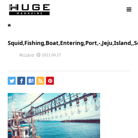
Squid,Fishing,Boat,Entering,Port,-,Jeju,Island,
秋山あゆ
2021.09.27