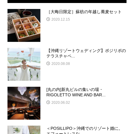
［大晦日限定］蘇枋の年越し蕎麦セット
2020.12.15
【沖縄リゾートウェディング】ポジリポの
テラスチャペ...
2020.08.08
[丸の内]新丸ビルの集いの場・
RIGOLETTO WINE AND BAR...
2020.06.02
＜POSILLIPO＞沖縄でのリゾート婚に。
エフォートレスな...