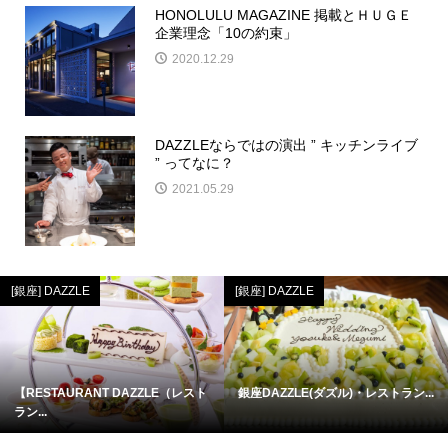
HONOLULU MAGAZINE 掲載とＨＵＧＥ
企業理念「10の約束」
2020.12.29
DAZZLEならではの演出 ” キッチンライブ
” ってなに？
2021.05.29
[銀座] DAZZLE
[銀座] DAZZLE
【RESTAURANT DAZZLE（レスト
銀座DAZZLE(ダズル)・レストラン...
ラン...