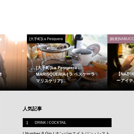
[大手町]La Pesquera
[銀座]NABUCC
[大手町]La Pesquera -
物
【NAB
MARISQUERIA-[ラ ペスケーラ
ーアイテ
マリスケリア]...
人気記事
1
DRINK / COCKTAIL
| Number 8 Gin | ナンバーエイトジン・レスト