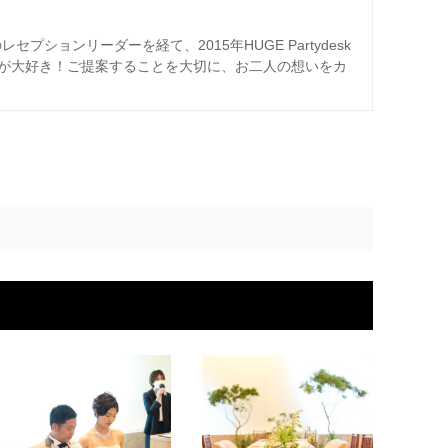
プションリーダーを経て、2015年HUGE Partydesk
が大好き！ご提案することを大切に、お二人の想いをカ