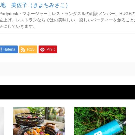
清地 美佐子（きよちみさこ）
Partydesk・マネージャー〕レストランダズルの創設メンバー。HUGEのレセ
立上げ。レストランならではの美味しい、楽しいパーティーを創ること
チにしていきます。
Hatena
RSS
Pin it