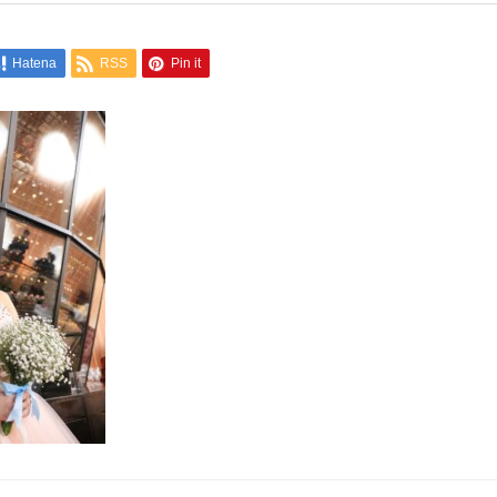
Hatena
RSS
Pin it