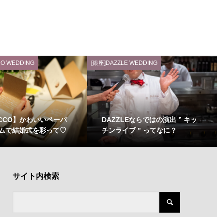
O WEDDING
[銀座]DAZZLE WEDDING
UCCO】かわいいペーパ
DAZZLEならではの演出 ” キッ
ムで結婚式を彩って♡
チンライブ ” ってなに？
サイト内検索