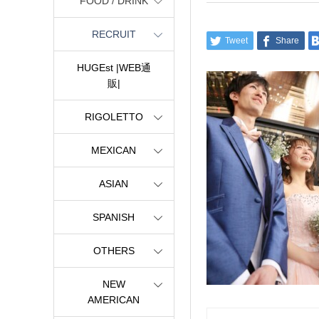
FOOD / DRINK
RECRUIT
Tweet
Share
HUGEst |WEB通
販|
RIGOLETTO
MEXICAN
ASIAN
SPANISH
OTHERS
NEW
AMERICAN