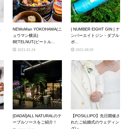
ス
NEWoMan YOKOHAMA(ニ
| NUMBER EIGHT GIN | ナ
ュウマン横浜)
ンバーエイトジン・ダブル
BETELNUT(ビートル...
ボ...
2021.01.24
2021.08.05
[DADAÏ]ALL NATURALのテ
【POSILLIPO】先日開催さ
・
ーブルソースをご紹介！
れたご結婚式のウェディン
グレ...