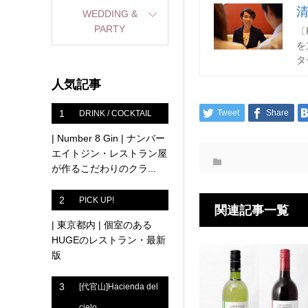
WEDDING &
PARTY
〔
を
タ
人気記事
1
Tweet
Share
DRINK / COCKTAIL
| Number 8 Gin | ナンバー
エイトジン・レストラン屋
が作るこだわりのクラ...
2
PICK UP!
関連記事一覧
| 東京都内 | 個室のある
HUGEのレストラン・最新
版
3
[代官山]Hacienda del
cielo