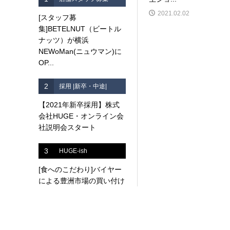
2021.02.02
[スタッフ募
集]BETELNUT（ビートル
ナッツ）が横浜
NEWoMan(ニュウマン)に
OP...
2
採用 |新卒・中途|
【2021年新卒採用】株式
会社HUGE・オンライン会
社説明会スタート
3
HUGE-ish
[食へのこだわり]バイヤー
による豊洲市場の買い付け