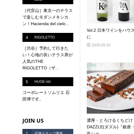
［代官山］東京一のテラス
で楽しむモダンメキシカ
ン！Hacienda del cielo...
Vol.2 日本ワインをハウ
に
4
RIGOLETTO
2020.09.10
［渋谷］予約して行きた
い！心地の良いテラス席が
人気のTHE
RIGOLETTO（ザ...
5
HUGE-ish
コーポレートソムリエ 石
田博です。
JOIN US
濃厚・とろけるくちどけ
DAZZLE(ダズル)『銀座
1
生ショ...
店舗スタッフ募集