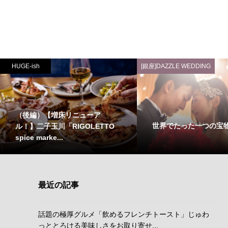
HUGE-ish
[銀座]DAZZLE WEDDING
（後編）【増床リニューア
世界でたった一つの宝
ル！】二子玉川「RIGOLETTO
spice marke...
最近の記事
話題の極厚グルメ「飲めるフレンチトースト」じゅわ
っととろける美味しさをお取り寄せ...