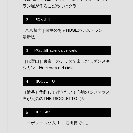
ラン屋が作るこだわりのクラ...
2
PICK UP!
| 東京都内 | 個室のあるHUGEのレストラン・
最新版
3
[代官山]Hacienda del cielo
［代官山］東京一のテラスで楽しむモダンメキ
シカン！Hacienda del cielo...
4
RIGOLETTO
［渋谷］予約して行きたい！心地の良いテラス
席が人気のTHE RIGOLETTO（ザ...
5
HUGE-ish
コーポレートソムリエ 石田博です。