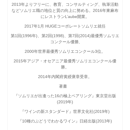
2013
年よりフリーに、教育、コンサルティング、執筆活動
などソムリエ職の地位と質の向上に努める。
2016
年東麻布
にレストラン
L’aube
開業。
2017年1月 HUGEコーポレートソムリエ就任
第
1
回
(1996
年
)
、第
2
回
(1998)
、第
7
回
(2014)
最優秀ソムリエ
コンクール優勝
,
2000
年世界最優秀ソムリエコンクール
3
位。
2015
年アジア・オセアニア最優秀ソムリエコンクール優
勝。
2014
年内閣府黄綬褒章受章。
著書
『ソムリエが出逢った16の極上ペアリング』東京堂出版
(2019年)
『ワインの新スタンダード』世界文化社
(2019
年
)
『
10
種のぶどうでわかるワイン』日経出版
(2013
年
)