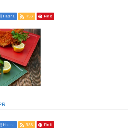
Hatena
RSS
Pin it
PR
Hatena
RSS
Pin it