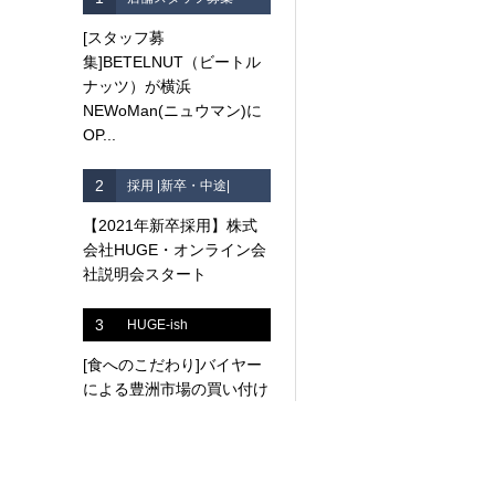
[スタッフ募
集]BETELNUT（ビートル
ナッツ）が横浜
NEWoMan(ニュウマン)に
OP...
2
採用 |新卒・中途|
【2021年新卒採用】株式
会社HUGE・オンライン会
社説明会スタート
3
HUGE-ish
[食へのこだわり]バイヤー
による豊洲市場の買い付け