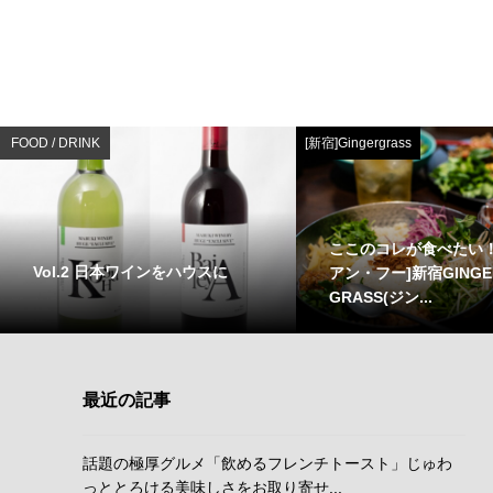
FOOD / DRINK
[新宿]Gingergrass
ここのコレが食べたい！
Vol.2 日本ワインをハウスに
アン・フー]新宿GINGE
GRASS(ジン...
最近の記事
話題の極厚グルメ「飲めるフレンチトースト」じゅわ
っととろける美味しさをお取り寄せ...