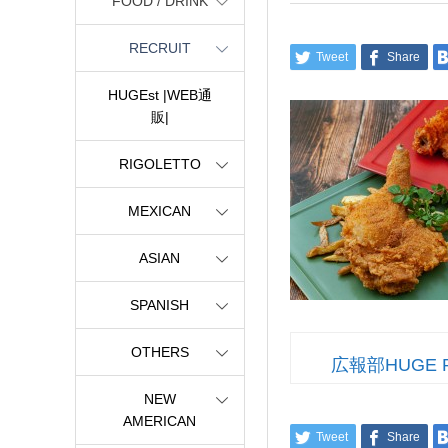
FOOD / DRINK
RECRUIT
Tweet
Share
HUGEst |WEB通
販|
RIGOLETTO
MEXICAN
ASIAN
SPANISH
OTHERS
広報部HUGE 
NEW
AMERICAN
Tweet
Share