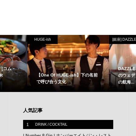
HUGE-ish
[銀座] DAZZL
[コム・
DAZZ
【One Of HUGE-ish】下の名前
R
のウェデ
で呼び合う文化
の航海...
人気記事
1
DRINK / COCKTAIL
| Number 8 Gin | ナンバーエイトジン・レスト