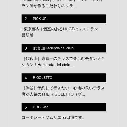
ラン屋が作るこだわりのクラ...
2
PICK UP!
| 東京都内 | 個室のあるHUGEのレストラン・
最新版
3
[代官山]Hacienda del cielo
［代官山］東京一のテラスで楽しむモダンメキ
シカン！Hacienda del cielo...
4
RIGOLETTO
［渋谷］予約して行きたい！心地の良いテラス
席が人気のTHE RIGOLETTO（ザ...
5
HUGE-ish
コーポレートソムリエ 石田博です。