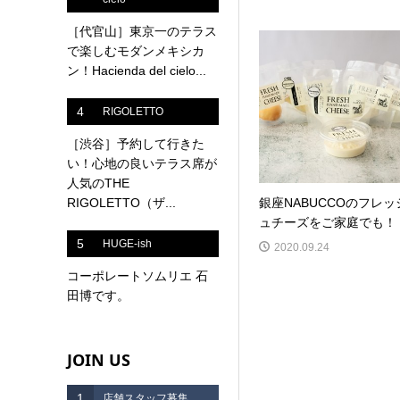
［代官山］東京一のテラス
で楽しむモダンメキシカ
ン！Hacienda del cielo...
4
RIGOLETTO
［渋谷］予約して行きた
い！心地の良いテラス席が
人気のTHE
RIGOLETTO（ザ...
銀座NABUCCOのフレッ
ュチーズをご家庭でも！
5
HUGE-ish
2020.09.24
コーポレートソムリエ 石
田博です。
JOIN US
1
店舗スタッフ募集