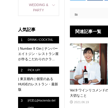
WEDDING &
PARTY
人気記事
関連記事一覧
1
DRINK / COCKTAIL
| Number 8 Gin | ナンバー
エイトジン・レストラン屋
が作るこだわりのクラ...
2
PICK UP!
| 東京都内 | 個室のある
HUGEのレストラン・最新
版
Vol.9 ワインリコメンド
大切なこと
3
[代官山]Hacienda del
2021.06.19
cielo