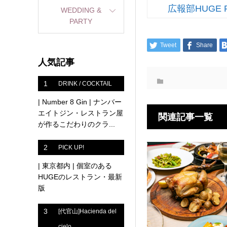
広報部HUGE 
WEDDING &
PARTY
Tweet
Share
人気記事
1
DRINK / COCKTAIL
| Number 8 Gin | ナンバー
エイトジン・レストラン屋
関連記事一覧
が作るこだわりのクラ...
2
PICK UP!
| 東京都内 | 個室のある
HUGEのレストラン・最新
版
3
[代官山]Hacienda del
cielo