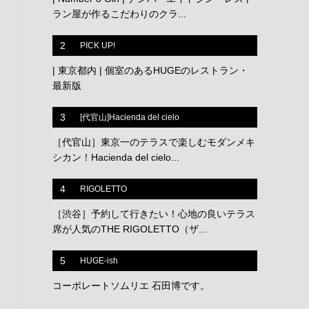
ラン屋が作るこだわりのクラ...
2
PICK UP!
| 東京都内 | 個室のあるHUGEのレストラン・
最新版
3
[代官山]Hacienda del cielo
［代官山］東京一のテラスで楽しむモダンメキ
シカン！Hacienda del cielo...
4
RIGOLETTO
［渋谷］予約して行きたい！心地の良いテラス
席が人気のTHE RIGOLETTO（ザ...
5
HUGE-ish
コーポレートソムリエ 石田博です。