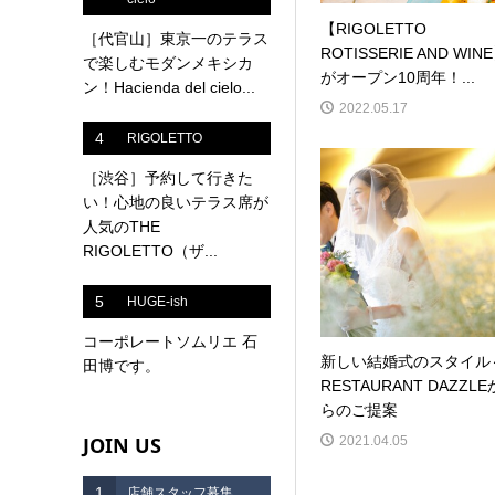
【RIGOLETTO
［代官山］東京一のテラス
ROTISSERIE AND WIN
で楽しむモダンメキシカ
がオープン10周年！...
ン！Hacienda del cielo...
2022.05.17
4
RIGOLETTO
［渋谷］予約して行きた
い！心地の良いテラス席が
人気のTHE
RIGOLETTO（ザ...
5
HUGE-ish
コーポレートソムリエ 石
新しい結婚式のスタイル
田博です。
RESTAURANT DAZZLE
らのご提案
JOIN US
2021.04.05
1
店舗スタッフ募集