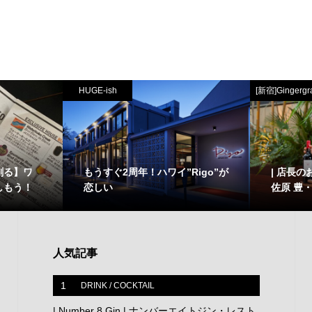
HUGE-ish
[新宿]Gingergr
創る】ワ
もうすぐ2周年！ハワイ”Rigo”が
| 店長のお
しもう！
恋しい
佐原 豊
人気記事
1
DRINK / COCKTAIL
| Number 8 Gin | ナンバーエイトジン・レスト