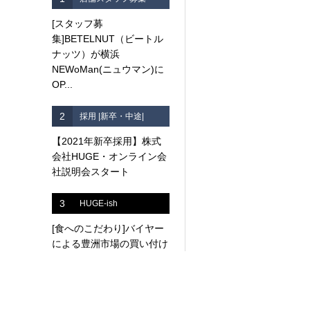
[スタッフ募
集]BETELNUT（ビートル
ナッツ）が横浜
NEWoMan(ニュウマン)に
OP...
2
採用 |新卒・中途|
【2021年新卒採用】株式
会社HUGE・オンライン会
社説明会スタート
3
HUGE-ish
[食へのこだわり]バイヤー
による豊洲市場の買い付け