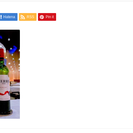
Hatena
RSS
Pin it