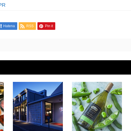
PR
Hatena
RSS
Pin it