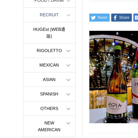
FOOD / DRINK
RECRUIT
Tweet
Share
HUGEst |WEB通
販|
RIGOLETTO
MEXICAN
ASIAN
SPANISH
OTHERS
NEW
AMERICAN