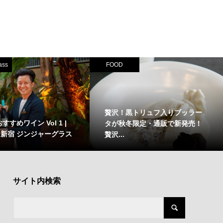
ass
FOOD
贅沢！黒トリュフ入りブッラー
すすめワイン Vol 1 |
タが秋冬限定・通販で新発売！
・新宿 ジンジャーグラス
贅沢...
サイト内検索