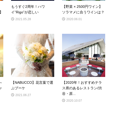
もうすぐ2周年！ハワ
【野菜 × 2500円ワイン】
E】
イ”Rigo”が恋しい
ソラマメに合うワインは？
2021.05.28
2020.06.01
～
【NABUCCO】花言葉で選
【2020年！おすすめテラ
か
ぶブーケ
ス席のあるレストラン/渋
谷・原...
2021.06.27
2020.10.07