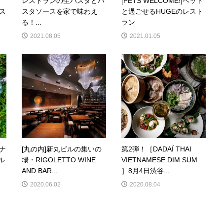
レストランの生パスタとパ
[PETS WELCOME!]ペット
イス
スタソースを家で味わえ
と過ごせるHUGEのレスト
る！...
ラン
2021.08.05
2021.01.05
 ナ
[丸の内]新丸ビルの集いの
第2弾！［DADAÏ THAI
ル
場・RIGOLETTO WINE
VIETNAMESE DIM SUM
AND BAR...
］8月4日渋谷...
2020.06.02
2020.08.04