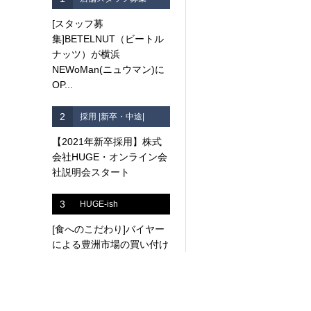
[スタッフ募
集]BETELNUT（ビートル
ナッツ）が横浜
NEWoMan(ニュウマン)に
OP...
2
採用 |新卒・中途|
【2021年新卒採用】株式
会社HUGE・オンライン会
社説明会スタート
3
HUGE-ish
[食へのこだわり]バイヤー
による豊洲市場の買い付け