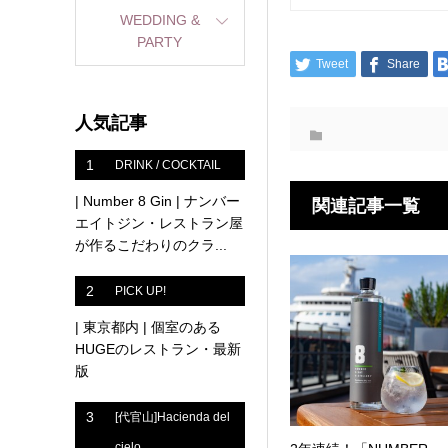
WEDDING &
PARTY
Tweet
Share
人気記事
1
DRINK / COCKTAIL
| Number 8 Gin | ナンバー
関連記事一覧
エイトジン・レストラン屋
が作るこだわりのクラ...
2
PICK UP!
| 東京都内 | 個室のある
HUGEのレストラン・最新
版
3
[代官山]Hacienda del
cielo