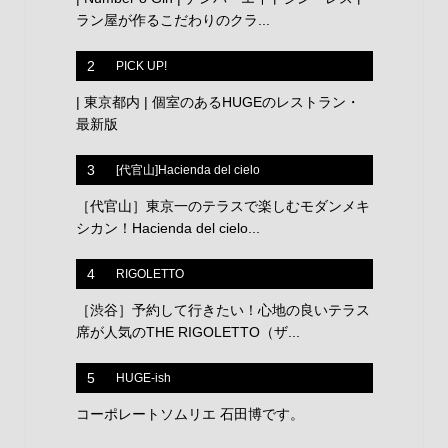
ラン屋が作るこだわりのクラ...
2
PICK UP!
| 東京都内 | 個室のあるHUGEのレストラン・
最新版
3
[代官山]Hacienda del cielo
［代官山］東京一のテラスで楽しむモダンメキ
シカン！Hacienda del cielo...
4
RIGOLETTO
［渋谷］予約して行きたい！心地の良いテラス
席が人気のTHE RIGOLETTO（ザ...
5
HUGE-ish
コーポレートソムリエ 石田博です。