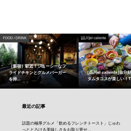
FOOD / DRINK
[品川]el caliente
［新宿］駅近！ジューシーなフ
[品川el caliente]
ライドチキンとグルメバーガー
タムタコスが楽しい！TACO
を持...
最近の記事
話題の極厚グルメ「飲めるフレンチトースト」じゅわ
っととろける美味しさをお取り寄せ...