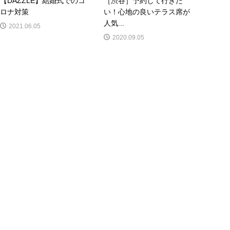
【DAZZLE】結婚式でのコ
［渋谷］予約して行きた
ロナ対策
い！心地の良いテラス席が
人気...
2021.06.05
2020.09.05