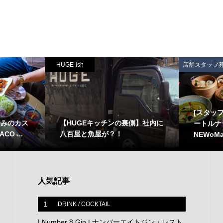
HUGE-ish
店舗スタッフ
[スタッフ
自分好みのカス
【HUGEキッチンの裏側】社内に
ートルナ
 ̵...
八百屋と魚屋が？！
NEWoMa
人気記事
1
DRINK / COCKTAIL
| Number 8 Gin | ナンバーエイトジン・レスト