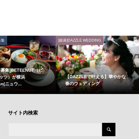
募集
[銀座]DAZZLE WEDDING
募集]BETELNUT（ビ
【DAZZLEで叶える】華やかな
ッツ）が横浜
春のウェディング
n(ニュウ...
サイト内検索