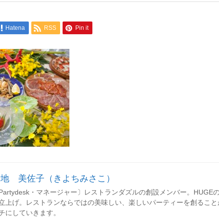
Hatena
RSS
Pin it
清地 美佐子（きよちみさこ）
Partydesk・マネージャー〕レストランダズルの創設メンバー。HUGEのレセ
立上げ。レストランならではの美味しい、楽しいパーティーを創ること
チにしていきます。