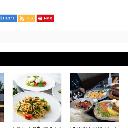
Hatena
RSS
Pin it