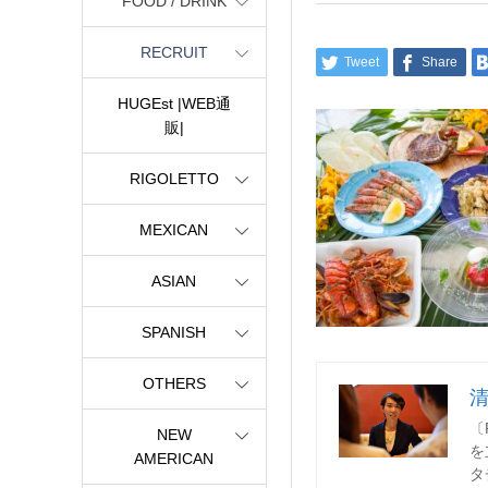
FOOD / DRINK
RECRUIT
Tweet
Share
HUGEst |WEB通
販|
RIGOLETTO
MEXICAN
ASIAN
SPANISH
OTHERS
〔
NEW
を
AMERICAN
タ