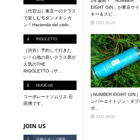
2年連続！「NUMBER
EIGHT GIN」が東京ウ
［代官山］東京一のテラス
キー＆スピ...
で楽しむモダンメキシカ
2021.05.20
ン！Hacienda del cielo...
4
RIGOLETTO
［渋谷］予約して行きた
い！心地の良いテラス席が
人気のTHE
RIGOLETTO（ザ...
5
HUGE-ish
| NUMBER EIGHT GIN |
コーポレートソムリエ 石
ンバーエイトジン・ダブ
田博です。
ボ...
2021.08.05
JOIN US
1
店舗スタッフ募集