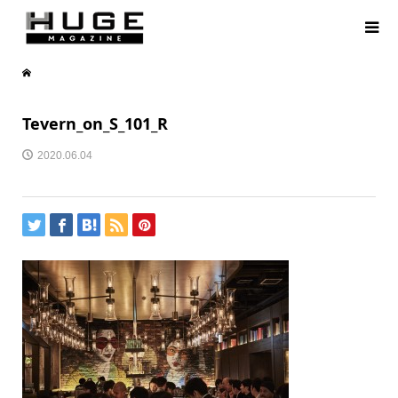
Tevern_on_S_101_R
2020.06.04