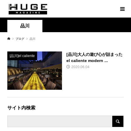
品川
ブログ
品川
[品川]大人の遊び心が詰まった
[品川]el caliente
el caliente modern ...
2020.06.04
サイト内検索