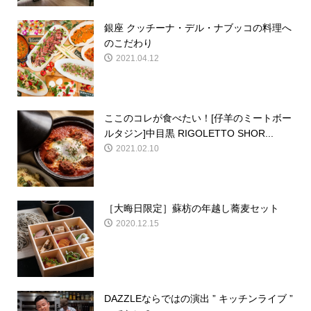
銀座 クッチーナ・デル・ナブッコの料理へ
のこだわり
2021.04.12
ここのコレが食べたい！[仔羊のミートボー
ルタジン]中目黒 RIGOLETTO SHOR...
2021.02.10
［大晦日限定］蘇枋の年越し蕎麦セット
2020.12.15
DAZZLEならではの演出 ” キッチンライブ ”