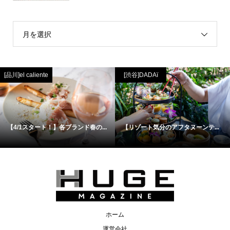
月を選択
[品川]el caliente
[渋谷]DADAï
【4/1スタート！】各ブランド春の...
【リゾート気分のアフタヌーンテ...
ホーム
運営会社