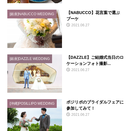
【NABUCCO】花言葉で選ぶ
[銀座]NABUCCO WEDDING
ブーケ
2021.06.27
【DAZZLE】ご結婚式当日のロ
[銀座]DAZZLE WEDDING
ケーションフォト撮影...
2021.06.27
ポジリポのブライダルフェアに
[沖縄]POSILLIPO WEDDING
参加してみて！
2021.06.27