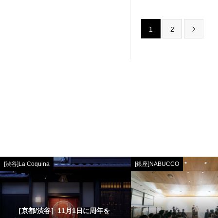
1
2

[渋谷]La Coquina
[銀座]NABUCCO
［京都/渋谷］11月1日に周年を