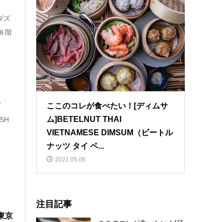
ダズ
８階
い
ここのコレが食べたい！[ディムサ
ム]BETELNUT THAI
SH
VIETNAMESE DIMSUM（ビートル
ナッツ タイ ベ...
2021.05.06
注目記事
が東京