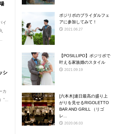
場
ポジリポのブライダルフェ
アに参加してみて！
バイ
2021.06.27
入
.
【POSILLIPO】ポジリポで
叶える家族婚のスタイル
2021.09.19
ッシ
ーカ
[六本木]連日最高の盛り上
...
がりを見せるRIGOLETTO
BAR AND GRILL （リゴ
レ...
2020.06.03