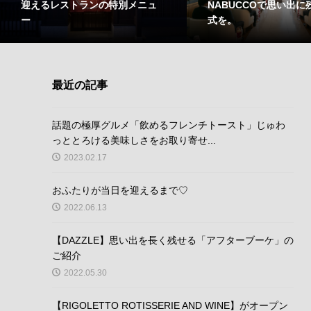
NABUCCOで思い出に
迎えるレストランの特別メニュ
式を。
ー
最近の記事
話題の極厚グルメ「飲めるフレンチトースト」じゅわ
っととろける美味しさをお取り寄せ...
2023.02.17
おふたりが当日を迎えるまで♡
2022.06.13
【DAZZLE】思い出を長く残せる「アフターブーケ」の
ご紹介
2022.05.30
【RIGOLETTO ROTISSERIE AND WINE】がオープン