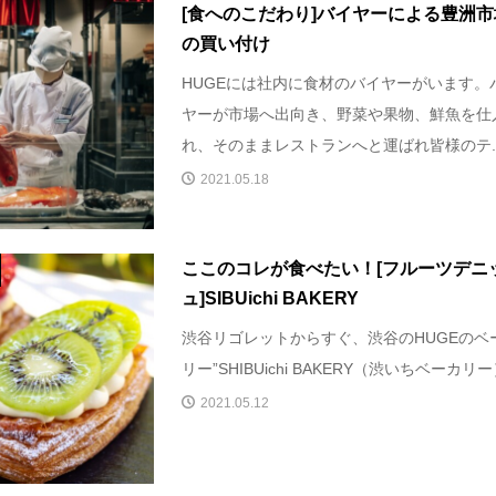
[食へのこだわり]バイヤーによる豊洲市
の買い付け
HUGEには社内に食材のバイヤーがいます。
ヤーが市場へ出向き、野菜や果物、鮮魚を仕
れ、そのままレストランへと運ばれ皆様のテ..
2021.05.18
ここのコレが食べたい！[フルーツデニ
ュ]SIBUichi BAKERY
渋谷リゴレットからすぐ、渋谷のHUGEのベ
リー”SHIBUichi BAKERY（渋いちベーカリー）”
2021.05.12