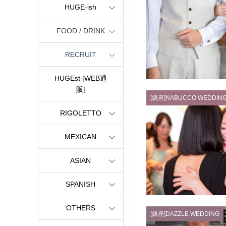
HUGE-ish
FOOD / DRINK
RECRUIT
HUGEst |WEB通
販|
[銀座]NABUCCO WEDDIN
RIGOLETTO
MEXICAN
ASIAN
SPANISH
OTHERS
[銀座]DAZZLE WEDDING