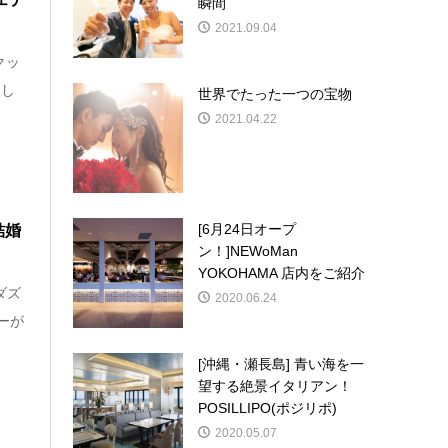
瞬間
2021.09.04
・クッ
楽し
世界でたった一つの宝物
2021.04.22
[6月24日オープ
結婚
ン！]NEWoMan
YOKOHAMA 店内をご紹介
ダズ
2020.06.24
ーが
[沖縄・瀬長島] 青い海を一
望する絶景イタリアン！
POSILLIPO(ポジリポ)
2020.05.07