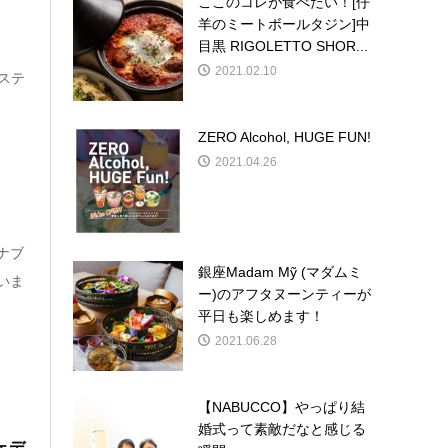
ここのコレが食べたい！[仔
羊のミートボールタジン]中
目黒 RIGOLETTO SHOR...
2021.02.10
ィステ
ZERO Alcohol, HUGE FUN!
2021.04.26
・ナブ
銀座Madam Mỹ (マダムミ
いま
ー)のアフタヌーンティーが
平日も楽しめます！
2021.06.28
【NABUCCO】やっぱり結
婚式って素敵だなと感じる
ェデ