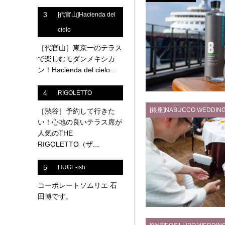
3
[代官山]Hacienda del
cielo
［代官山］東京一のテラス
で楽しむモダンメキシカ
ン！Hacienda del cielo...
4
RIGOLETTO
[銀座]NABUCCO WEDDIN
［渋谷］予約して行きた
い！心地の良いテラス席が
人気のTHE
RIGOLETTO（ザ...
5
HUGE-ish
コーポレートソムリエ 石
田博です。