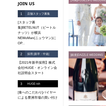
[沖縄]POSILLIPO WEDDIN
JOIN US
1
店舗スタッフ募集
[スタッフ募
集]BETELNUT（ビートル
ナッツ）が横浜
NEWoMan(ニュウマン)に
OP...
2
採用 |新卒・中途|
[銀座]DAZZLE WEDDING
【2021年新卒採用】株式
会社HUGE・オンライン会
社説明会スタート
3
HUGE-ish
[食へのこだわり]バイヤー
による豊洲市場の買い付け