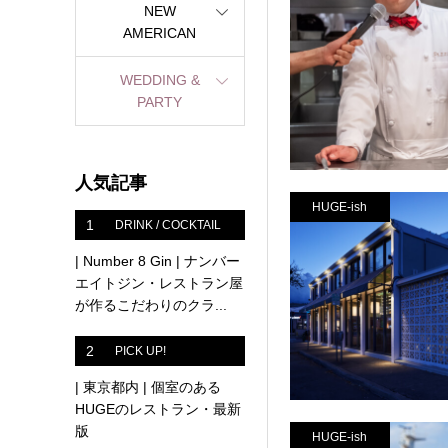
NEW
AMERICAN
WEDDING &
PARTY
人気記事
HUGE-ish
1
DRINK / COCKTAIL
| Number 8 Gin | ナンバー
エイトジン・レストラン屋
が作るこだわりのクラ...
2
PICK UP!
| 東京都内 | 個室のある
HUGEのレストラン・最新
版
HUGE-ish