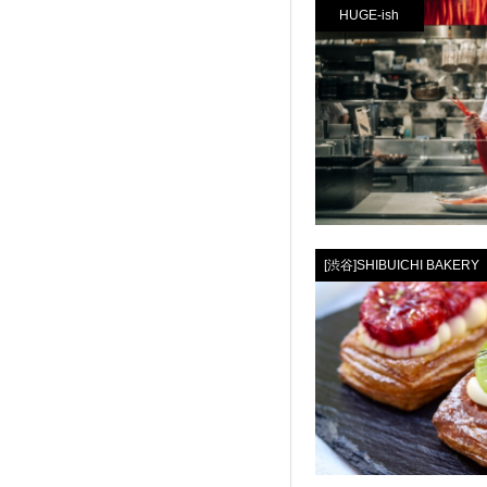
HUGE-ish
[渋谷]SHIBUICHI BAKERY