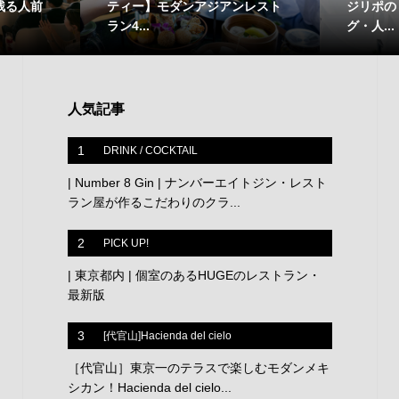
残る人前
ティー】モダンアジアンレスト
ジリポの
ラン4...
グ・人...
人気記事
1
DRINK / COCKTAIL
| Number 8 Gin | ナンバーエイトジン・レスト
ラン屋が作るこだわりのクラ...
2
PICK UP!
| 東京都内 | 個室のあるHUGEのレストラン・
最新版
3
[代官山]Hacienda del cielo
［代官山］東京一のテラスで楽しむモダンメキ
シカン！Hacienda del cielo...