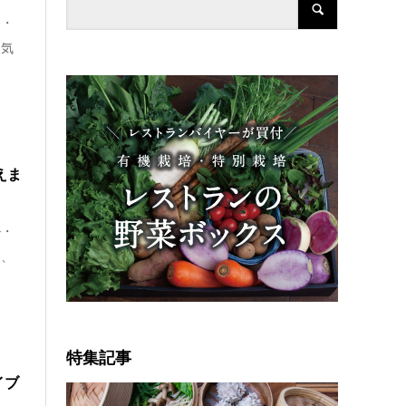
ポ・
人気
えま
ル・
る、
特集記事
イブ