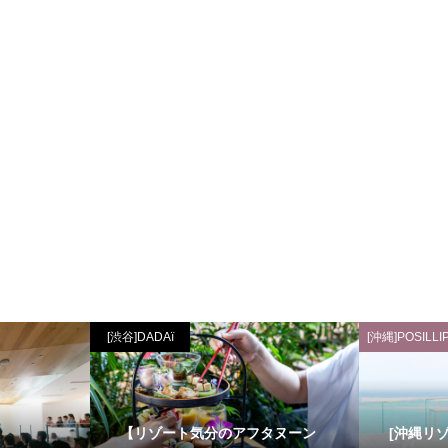
[渋谷]DADAï
[沖縄]POSILLI
【リゾート気分のアフタヌーン
[沖縄リ