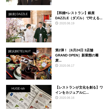
【和婚×レストラン】銀座
[銀座] DAZZLE
DAZZLE（ダズル）で叶える...
2020.06.19
第2弾！［6月24日 3店舗
[横浜]BETELNUT
GRAND OPEN］新業態の蕎
麦...
2020.06.17
【レストランが文化を創る】ワ
HUGE-ish
インをカジュアルに...
2020.06.16