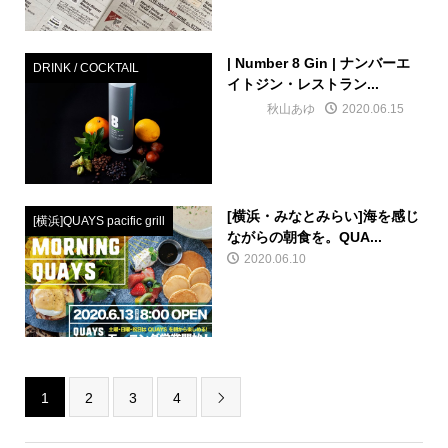
| Number 8 Gin | ナンバーエ
DRINK / COCKTAIL
イトジン・レストラン...
秋山あゆ
2020.06.15
[横浜・みなとみらい]海を感じ
[横浜]QUAYS pacific grill
ながらの朝食を。QUA...
2020.06.10
1
2
3
4
