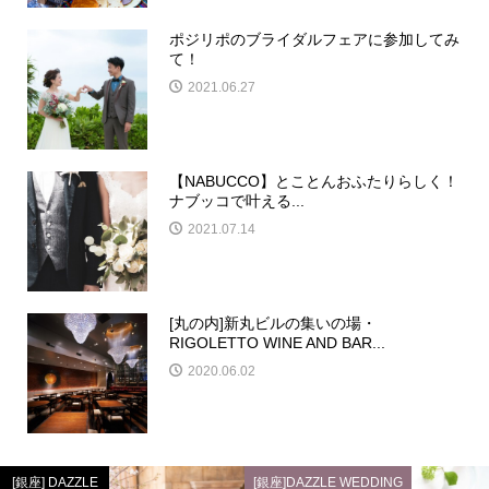
ポジリポのブライダルフェアに参加してみ
て！
2021.06.27
【NABUCCO】とことんおふたりらしく！
ナブッコで叶える...
2021.07.14
[丸の内]新丸ビルの集いの場・
RIGOLETTO WINE AND BAR...
2020.06.02
[銀座] DAZZLE
[銀座]DAZZLE WEDDING