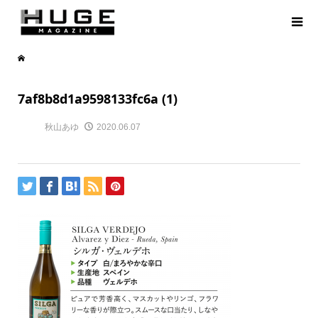
7af8b8d1a9598133fc6a (1)
秋山あゆ
2020.06.07