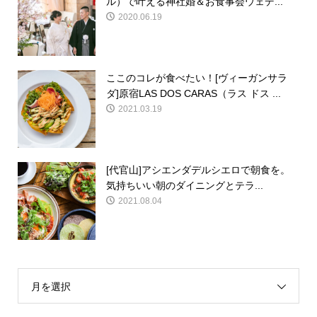
ル）で叶える神社婚＆お食事会ウェデ...
2020.06.19
ここのコレが食べたい！[ヴィーガンサラ
ダ]原宿LAS DOS CARAS（ラス ドス ...
2021.03.19
[代官山]アシエンダデルシエロで朝食を。
気持ちいい朝のダイニングとテラ...
2021.08.04
月を選択