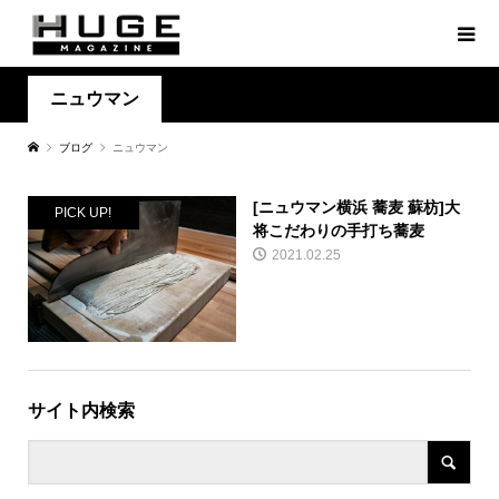
ニュウマン
ブログ
ニュウマン
[ニュウマン横浜 蕎麦 蘇枋]大
PICK UP!
将こだわりの手打ち蕎麦
2021.02.25
サイト内検索