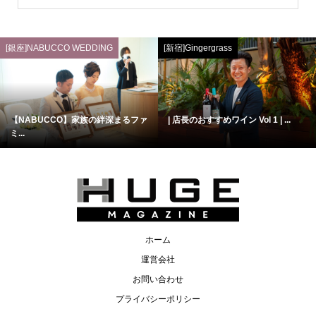
[銀座]NABUCCO WEDDING
[新宿]Gingergrass
【NABUCCO】家族の絆深まるファ
| 店長のおすすめワイン Vol 1 | ...
ミ...
ホーム
運営会社
お問い合わせ
プライバシーポリシー