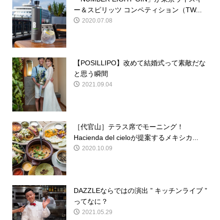
ー＆スピリッツ コンペティション（TW...
2020.07.08
【POSILLIPO】改めて結婚式って素敵だな
と思う瞬間
2021.09.04
［代官山］テラス席でモーニング！
Hacienda del cieloが提案するメキシカ...
2020.10.09
DAZZLEならではの演出 ” キッチンライブ ”
ってなに？
2021.05.29