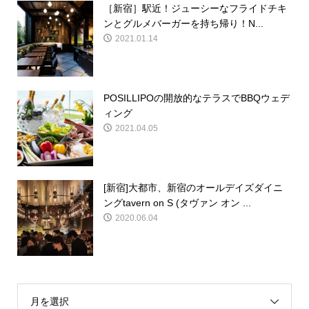
［新宿］駅近！ジューシーなフライドチキ
ンとグルメバーガーを持ち帰り！N...
2021.01.14
POSILLIPOの開放的なテラスでBBQウェデ
ィング
2021.04.05
[新宿]大都市、新宿のオールデイズダイニ
ングtavern on S (タヴァン オン ...
2020.06.04
月を選択