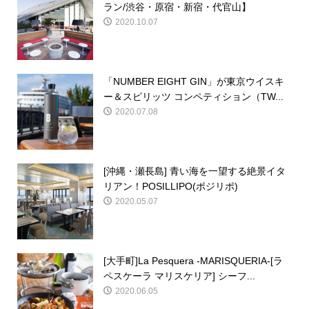
ラン/渋谷・原宿・新宿・代官山】
2020.10.07
「NUMBER EIGHT GIN」が東京ウイスキ
ー＆スピリッツ コンペティション（TW...
2020.07.08
[沖縄・瀬長島] 青い海を一望する絶景イタ
リアン！POSILLIPO(ポジリポ)
2020.05.07
[大手町]La Pesquera -MARISQUERIA-[ラ
ペスケーラ マリスケリア] シーフ...
2020.06.05