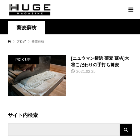
蕎麦蘇枋
ブログ
蕎麦蘇枋
[ニュウマン横浜 蕎麦 蘇枋]大
PICK UP!
将こだわりの手打ち蕎麦
2021.02.25
サイト内検索