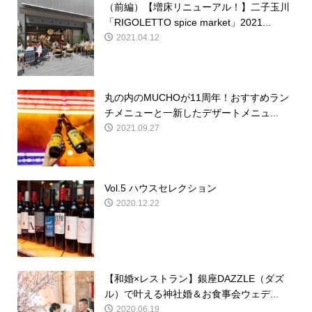
（前編）【増床リニューアル！】二子玉川
「RIGOLETTO spice market」2021...
2021.04.12
丸の内のMUCHOが11周年！おすすめラン
チメニューと一新したデザートメニュ...
2021.09.27
Vol.5 ハウスセレクション
2020.12.22
【和婚×レストラン】銀座DAZZLE（ダズ
ル）で叶える神社婚＆お食事会ウェデ...
2020.06.19