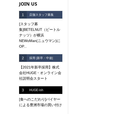
JOIN US
1
店舗スタッフ募集
[スタッフ募
集]BETELNUT（ビートル
ナッツ）が横浜
NEWoMan(ニュウマン)に
OP...
2
採用 |新卒・中途|
【2021年新卒採用】株式
会社HUGE・オンライン会
社説明会スタート
3
HUGE-ish
[食へのこだわり]バイヤー
による豊洲市場の買い付け