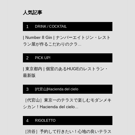
人気記事
1
DRINK / COCKTAIL
| Number 8 Gin | ナンバーエイトジン・レスト
ラン屋が作るこだわりのクラ...
2
PICK UP!
| 東京都内 | 個室のあるHUGEのレストラン・
最新版
3
[代官山]Hacienda del cielo
［代官山］東京一のテラスで楽しむモダンメキ
シカン！Hacienda del cielo...
4
RIGOLETTO
［渋谷］予約して行きたい！心地の良いテラス