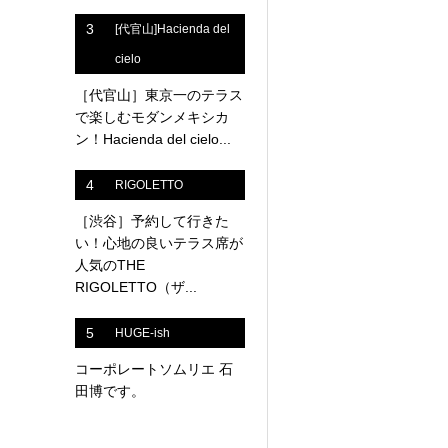
3
[代官山]Hacienda del
cielo
［代官山］東京一のテラス
で楽しむモダンメキシカ
ン！Hacienda del cielo...
4
RIGOLETTO
［渋谷］予約して行きた
い！心地の良いテラス席が
人気のTHE
RIGOLETTO（ザ...
5
HUGE-ish
コーポレートソムリエ 石
田博です。