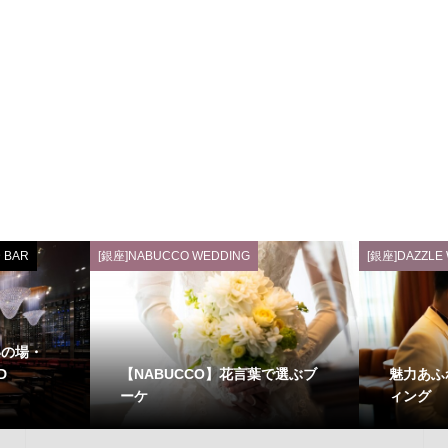
 BAR
[銀座]NABUCCO WEDDING
[銀座]DAZZLE
いの場・
【NABUCCO】花言葉で選ぶブ
魅力あふ
D
ーケ
ィング