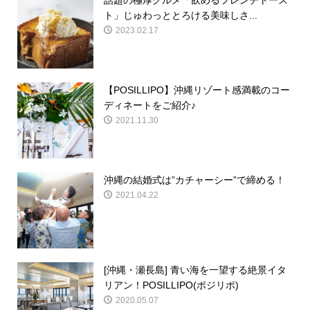
話題の極厚グルメ「飲めるフレンチトース
ト」じゅわっととろける美味しさ...
2023.02.17
【POSILLIPO】沖縄リゾート感満載のコー
ディネートをご紹介♪
2021.11.30
沖縄の結婚式は”カチャーシー”で締める！
2021.04.22
[沖縄・瀬長島] 青い海を一望する絶景イタ
リアン！POSILLIPO(ポジリポ)
2020.05.07