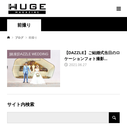
前撮り
ブログ
前撮り
【DAZZLE】ご結婚式当日のロ
[銀座]DAZZLE WEDDING
ケーションフォト撮影...
2021.06.27
サイト内検索