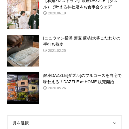
【和婚×レストラン】銀座DAZZLE（ダズ
ル）で叶える神社婚＆お食事会ウェデ...
2020.06.19
[ニュウマン横浜 蕎麦 蘇枋]大将こだわりの
手打ち蕎麦
2021.02.25
銀座DAZZLE[ダズル]のフルコースを自宅で
味わえる！DAZZLE at HOME 販売開始
2020.05.26
月を選択