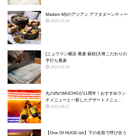
Madam Mỹのアジアン アフタヌーンティー
2020.12.15
[ニュウマン横浜 蕎麦 蘇枋]大将こだわりの
手打ち蕎麦
2021.02.25
丸の内のMUCHOが11周年！おすすめラン
チメニューと一新したデザートメニュ...
2021.09.27
【One Of HUGE-ish】下の名前で呼び合う