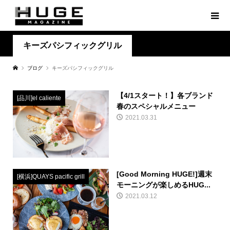
キーズパシフィックグリル
ブログ
キーズパシフィックグリル
【4/1スタート！】各ブランド
[品川]el caliente
春のスペシャルメニュー
2021.03.31
[Good Morning HUGE!]週末
[横浜]QUAYS pacific grill
モーニングが楽しめるHUG...
2021.03.12