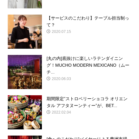
【サービスのこだわり】テーブル担当制っ
て？
2020.07.15
[丸の内]底抜けに楽しいラテンダイニン
グ！MUCHO MODERN MEXICANO（ムー
チ...
2020.06.03
期間限定”ストロベリーショコラ オリエン
タル アフタヌーンティー”が、BET...
2022.02.04