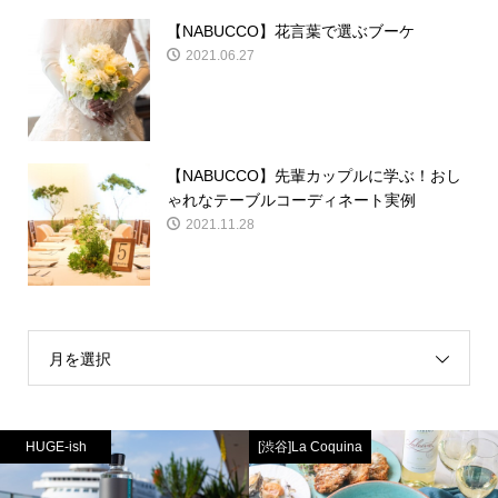
【NABUCCO】花言葉で選ぶブーケ
2021.06.27
【NABUCCO】先輩カップルに学ぶ！おし
ゃれなテーブルコーディネート実例
2021.11.28
月を選択
HUGE-ish
[渋谷]La Coquina