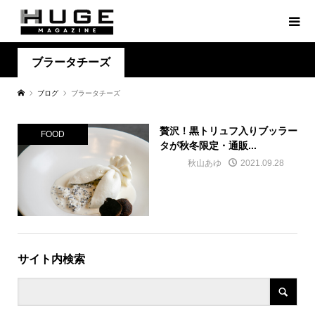
ブラータチーズ
ブログ
ブラータチーズ
贅沢！黒トリュフ入りブッラー
FOOD
タが秋冬限定・通販...
秋山あゆ
2021.09.28
サイト内検索