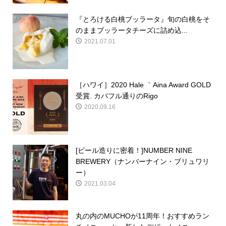
『とろける白桃ブッラータ』旬の白桃をそ
のままブッラータチーズに詰め込...
2021.07.01
［ハワイ］2020 Hale ｀Aina Award GOLD
受賞. カパフル通りのRigo
2020.09.16
[ビール造りに密着！]NUMBER NINE
BREWERY（ナンバーナイン・ブリュワリ
ー）
2021.03.04
丸の内のMUCHOが11周年！おすすめラン