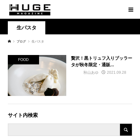
生パスタ
ブログ
生パスタ
贅沢！黒トリュフ入りブッラー
FOOD
タが秋冬限定・通販...
秋山あゆ
2021.09.28
サイト内検索