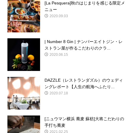
[La Pesquera]秋のはじまりを感じる限定メ
ニュー
2020.09.03
| Number 8 Gin | ナンバーエイトジン・レ
ストラン屋が作るこだわりのクラ...
2020.06.15
DAZZLE（レストランダズル）のウェディ
ングレポート【人生の航海へふたり...
2020.07.18
[ニュウマン横浜 蕎麦 蘇枋]大将こだわりの
手打ち蕎麦
2021.02.25