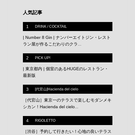
人気記事
1
DRINK / COCKTAIL
| Number 8 Gin | ナンバーエイトジン・レスト
ラン屋が作るこだわりのクラ...
2
PICK UP!
| 東京都内 | 個室のあるHUGEのレストラン・
最新版
3
[代官山]Hacienda del cielo
［代官山］東京一のテラスで楽しむモダンメキ
シカン！Hacienda del cielo...
4
RIGOLETTO
［渋谷］予約して行きたい！心地の良いテラス