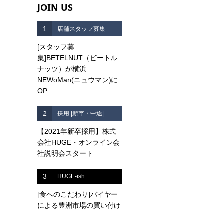
JOIN US
1
店舗スタッフ募集
[スタッフ募
集]BETELNUT（ビートル
ナッツ）が横浜
NEWoMan(ニュウマン)に
OP...
2
採用 |新卒・中途|
【2021年新卒採用】株式
会社HUGE・オンライン会
社説明会スタート
3
HUGE-ish
[食へのこだわり]バイヤー
による豊洲市場の買い付け