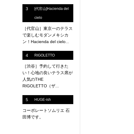
3
[代官山]Hacienda del
cielo
［代官山］東京一のテラス
で楽しむモダンメキシカ
ン！Hacienda del cielo...
4
RIGOLETTO
［渋谷］予約して行きた
い！心地の良いテラス席が
人気のTHE
RIGOLETTO（ザ...
5
HUGE-ish
コーポレートソムリエ 石
田博です。