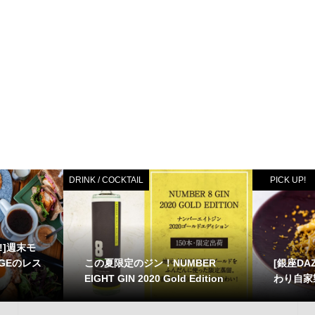
DRINK / COCKTAIL
PICK UP!
E!]週末モ
この夏限定のジン！NUMBER
[銀座DA
GEのレス
EIGHT GIN 2020 Gold Edition
わり自家