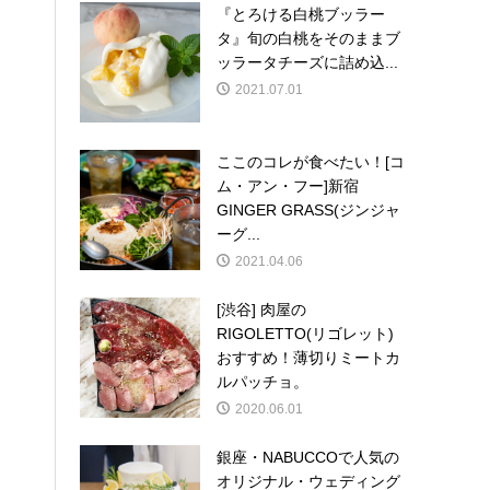
『とろける白桃ブッラー
タ』旬の白桃をそのままブ
ッラータチーズに詰め込...
2021.07.01
ここのコレが食べたい！[コ
ム・アン・フー]新宿
GINGER GRASS(ジンジャ
ーグ...
2021.04.06
[渋谷] 肉屋の
RIGOLETTO(リゴレット)
おすすめ！薄切りミートカ
ルパッチョ。
2020.06.01
銀座・NABUCCOで人気の
オリジナル・ウェディング