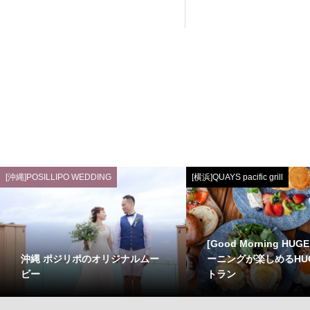
[沖縄]POSILLIPO WEDDING
[横浜]QUAYS pacific grill
[Good Morning HUG
沖縄 ポジリポのオリジナルムー
ーニングが楽しめるHU
ビー
トラン