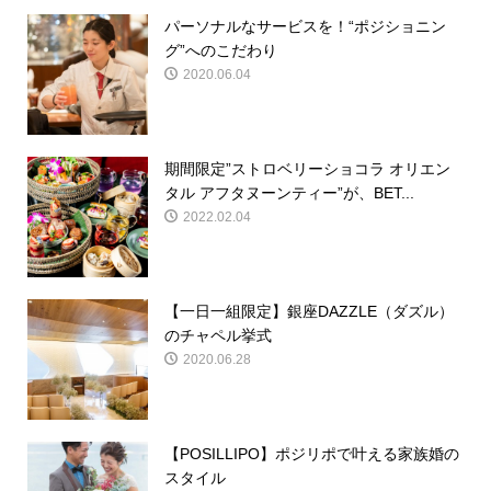
パーソナルなサービスを！“ポジショニン
グ”へのこだわり
2020.06.04
期間限定”ストロベリーショコラ オリエン
タル アフタヌーンティー”が、BET...
2022.02.04
【一日一組限定】銀座DAZZLE（ダズル）
のチャペル挙式
2020.06.28
【POSILLIPO】ポジリポで叶える家族婚の
スタイル