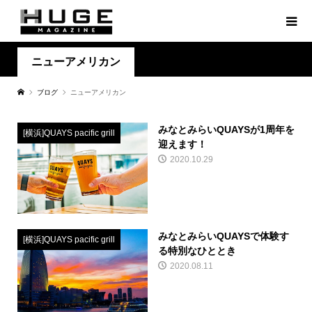
ニューアメリカン
ブログ
ニューアメリカン
みなとみらいQUAYSが1周年を
[横浜]QUAYS pacific grill
迎えます！
2020.10.29
みなとみらいQUAYSで体験す
[横浜]QUAYS pacific grill
る特別なひととき
2020.08.11