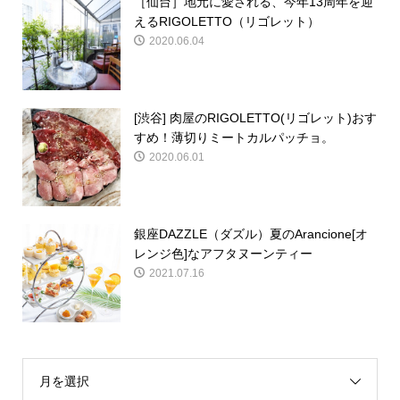
［仙台］地元に愛される、今年13周年を迎
えるRIGOLETTO（リゴレット）
2020.06.04
[渋谷] 肉屋のRIGOLETTO(リゴレット)おす
すめ！薄切りミートカルパッチョ。
2020.06.01
銀座DAZZLE（ダズル）夏のArancione[オ
レンジ色]なアフタヌーンティー
2021.07.16
月を選択