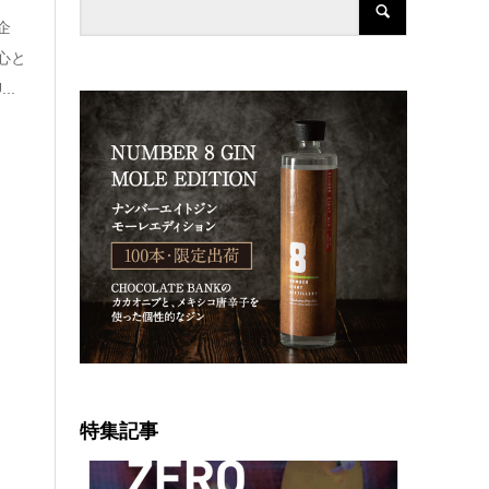
企
心と
..
特集記事