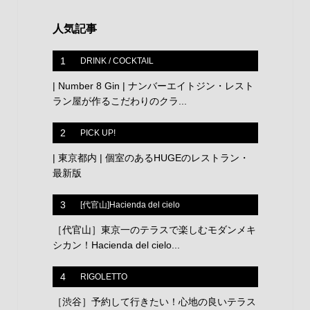
人気記事
1
DRINK / COCKTAIL
| Number 8 Gin | ナンバーエイトジン・レスト
ラン屋が作るこだわりのクラ...
2
PICK UP!
| 東京都内 | 個室のあるHUGEのレストラン・
最新版
3
[代官山]Hacienda del cielo
［代官山］東京一のテラスで楽しむモダンメキ
シカン！Hacienda del cielo...
4
RIGOLETTO
［渋谷］予約して行きたい！心地の良いテラス