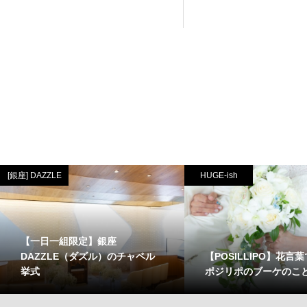
[銀座] DAZZLE
HUGE-ish
【一日一組限定】銀座
【POSILLIPO】花言
DAZZLE（ダズル）のチャペル
ポジリポのブーケのこ
挙式