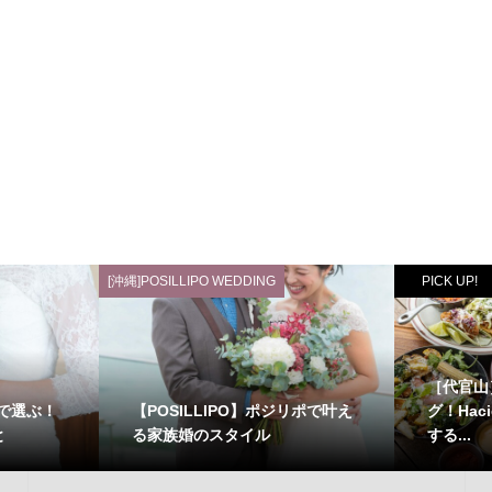
[沖縄]POSILLIPO WEDDING
PICK UP!
［代官山
葉で選ぶ！
【POSILLIPO】ポジリポで叶え
グ！Haci
と
る家族婚のスタイル
する...