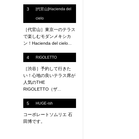
3
[代官山]Hacienda del
cielo
［代官山］東京一のテラス
で楽しむモダンメキシカ
ン！Hacienda del cielo...
4
RIGOLETTO
［渋谷］予約して行きた
い！心地の良いテラス席が
人気のTHE
RIGOLETTO（ザ...
5
HUGE-ish
コーポレートソムリエ 石
田博です。