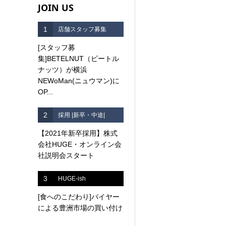
JOIN US
1
店舗スタッフ募集
[スタッフ募
集]BETELNUT（ビートル
ナッツ）が横浜
NEWoMan(ニュウマン)に
OP...
2
採用 |新卒・中途|
【2021年新卒採用】株式
会社HUGE・オンライン会
社説明会スタート
3
HUGE-ish
[食へのこだわり]バイヤー
による豊洲市場の買い付け