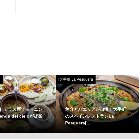
[大手町]La Pesquera
］テラス席でモーニン
魚介とパエリアが自慢！大手町
enda del cieloが提案
のスペインレストランLa
Pesquera[...