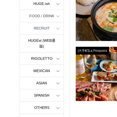
HUGE-ish
FOOD / DRINK
RECRUIT
HUGEst |WEB通
販|
[大手町]La Pesquera
RIGOLETTO
MEXICAN
ASIAN
SPANISH
OTHERS