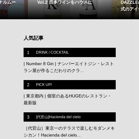
ナルムー
Vol.2 日本ワインをハウスに
DAZZ
式のアイ
人気記事
1
DRINK / COCKTAIL
| Number 8 Gin | ナンバーエイトジン・レスト
ラン屋が作るこだわりのクラ...
2
PICK UP!
| 東京都内 | 個室のあるHUGEのレストラン・
最新版
3
[代官山]Hacienda del cielo
［代官山］東京一のテラスで楽しむモダンメキ
シカン！Hacienda del cielo...