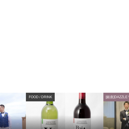
FOOD / DRINK
[銀座]DAZZLE