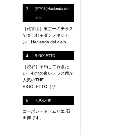
3
[代官山]Hacienda del
cielo
［代官山］東京一のテラス
で楽しむモダンメキシカ
ン！Hacienda del cielo...
4
RIGOLETTO
［渋谷］予約して行きた
い！心地の良いテラス席が
人気のTHE
RIGOLETTO（ザ...
5
HUGE-ish
コーポレートソムリエ 石
田博です。