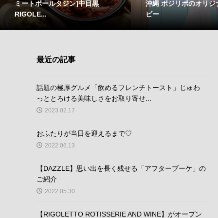
沖縄 ポジリポのオリジ
ミートボールタジン]中目黒
ビー
RIGOLE...
最近の記事
話題の極厚グルメ「飲めるフレンチトースト」じゅわ
っととろける美味しさをお取り寄せ...
2023.02.17
おふたりが当日を迎えるまで♡
2022.06.13
【DAZZLE】思い出を長く残せる「アフターブーケ」の
ご紹介
2022.05.30
【RIGOLETTO ROTISSERIE AND WINE】がオープン