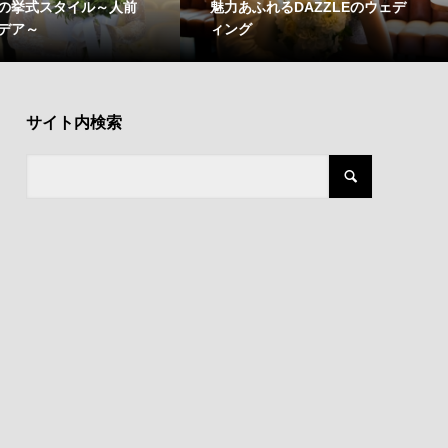
LEの挙式スタイル～人前
魅力あふれるDAZZLEのウェデ
デア～
ィング
サイト内検索