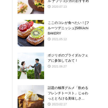
ル ナブッコ)7月のおすすめ
2020.07.13
ここのコレが食べたい！[フ
ルーツデニッシュ]SIBUichi
BAKERY
2021.05.12
ポジリポのブライダルフェ
アに参加してみて！
2021.06.27
話題の極厚グルメ「飲める
フレンチトースト」じゅわ
っととろける美味しさ...
2023.02.17