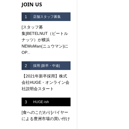
JOIN US
1
店舗スタッフ募集
[スタッフ募
集]BETELNUT（ビートル
ナッツ）が横浜
NEWoMan(ニュウマン)に
OP...
2
採用 |新卒・中途|
【2021年新卒採用】株式
会社HUGE・オンライン会
社説明会スタート
3
HUGE-ish
[食へのこだわり]バイヤー
による豊洲市場の買い付け