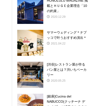
HONOLULU MAGAZINE 掲
載とＨＵＧＥ企業理念「10
の約束」
2020.12.29
サマーウェディング＊ナブ
ッコで叶うおすすめ演出＊
2021.04.22
[渋谷]レストラン屋が作る
パン屋とは？渋いちベーカ
リー
2020.05.25
[銀座]Cucina del
NABUCCO(クッチーナ デ