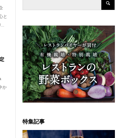
企
心と
..
限定
a
界中か
特集記事