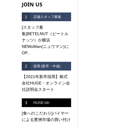
JOIN US
1
店舗スタッフ募集
[スタッフ募
集]BETELNUT（ビートル
ナッツ）が横浜
NEWoMan(ニュウマン)に
OP...
2
採用 |新卒・中途|
【2021年新卒採用】株式
会社HUGE・オンライン会
社説明会スタート
3
HUGE-ish
[食へのこだわり]バイヤー
による豊洲市場の買い付け