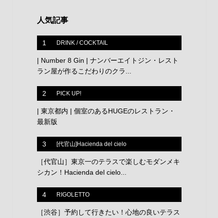
人気記事
1
DRINK / COCKTAIL
| Number 8 Gin | ナンバーエイトジン・レスト
ラン屋が作るこだわりのクラ...
2
PICK UP!
| 東京都内 | 個室のあるHUGEのレストラン・
最新版
3
[代官山]Hacienda del cielo
［代官山］東京一のテラスで楽しむモダンメキ
シカン！Hacienda del cielo...
4
RIGOLETTO
［渋谷］予約して行きたい！心地の良いテラス