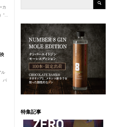
ーカ
...
渋
アル
、パ
特集記事