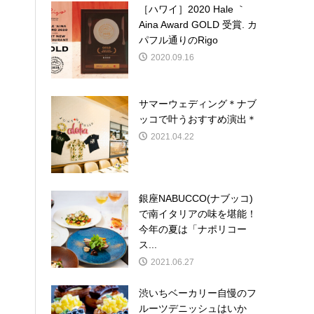
［ハワイ］2020 Hale ｀
Aina Award GOLD 受賞. カ
パフル通りのRigo
2020.09.16
サマーウェディング＊ナブ
ッコで叶うおすすめ演出＊
2021.04.22
銀座NABUCCO(ナブッコ)
で南イタリアの味を堪能！
今年の夏は「ナポリコー
ス...
2021.06.27
渋いちベーカリー自慢のフ
ルーツデニッシュはいか