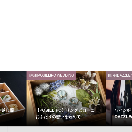
[沖縄]POSILLIPO WEDDING
[銀座]DAZZLE
年越し蕎
【POSILLIPO】リングピローに
ワイン好
おふたりの想いを込めて
DAZZL