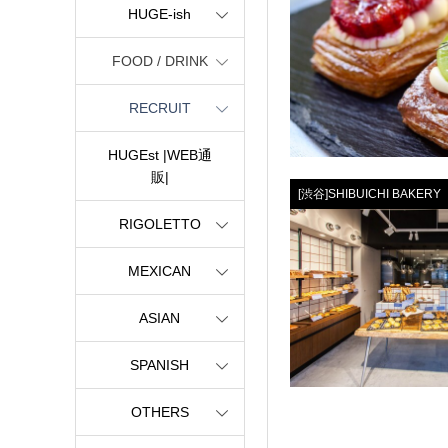
HUGE-ish
FOOD / DRINK
RECRUIT
HUGEst |WEB通
販|
[渋谷]SHIBUICHI BAKERY
RIGOLETTO
MEXICAN
ASIAN
SPANISH
OTHERS