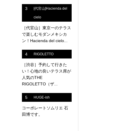
3
[代官山]Hacienda del
cielo
［代官山］東京一のテラス
で楽しむモダンメキシカ
ン！Hacienda del cielo...
4
RIGOLETTO
［渋谷］予約して行きた
い！心地の良いテラス席が
人気のTHE
RIGOLETTO（ザ...
5
HUGE-ish
コーポレートソムリエ 石
田博です。