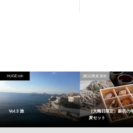
HUGE-ish
[横浜]蕎麦 蘇枋
Vol.3 旅
［大晦日限定］蘇枋の
麦セット