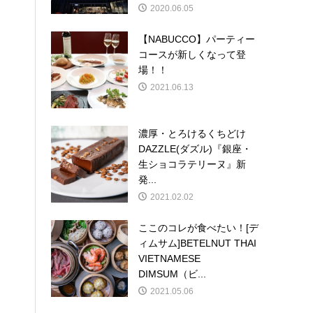
2020.06.05
【NABUCCO】パーティー
コースが新しくなって登
場！！
2021.06.13
濃厚・とろけるくちどけ
DAZZLE(ダズル)『銀座・
生ショコラテリーヌ』新
発...
2021.02.02
ここのコレが食べたい！[デ
ィムサム]BETELNUT THAI
VIETNAMESE
DIMSUM（ビ...
2021.05.06