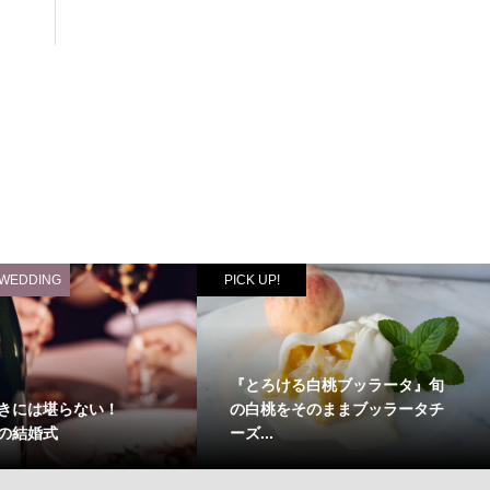
 WEDDING
PICK UP!
『とろける白桃ブッラータ』旬
きには堪らない！
の白桃をそのままブッラータチ
Eの結婚式
ーズ...