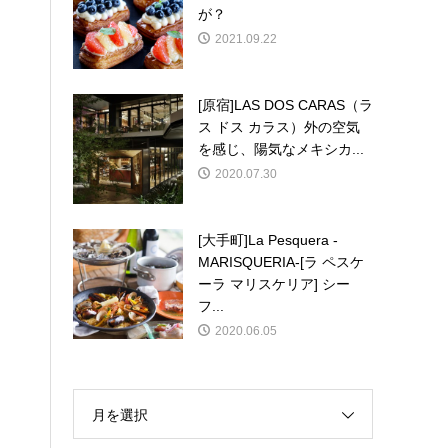
が？
2021.09.22
[原宿]LAS DOS CARAS（ラ
ス ドス カラス）外の空気
を感じ、陽気なメキシカ...
2020.07.30
[大手町]La Pesquera -
MARISQUERIA-[ラ ペスケ
ーラ マリスケリア] シー
フ...
2020.06.05
月を選択