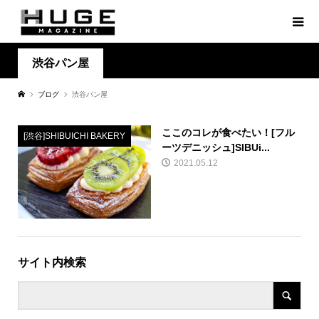
渋谷パン屋
ブログ
渋谷パン屋
ここのコレが食べたい！[フル
[渋谷]SHIBUICHI BAKERY
ーツデニッシュ]SIBUi...
2021.05.12
サイト内検索