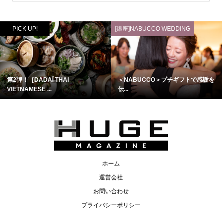
PICK UP!
[銀座]NABUCCO WEDDING
第2弾！［DADAÏ THAI
＜NABUCCO＞プチギフトで感謝を
VIETNAMESE ...
伝...
ホーム
運営会社
お問い合わせ
プライバシーポリシー