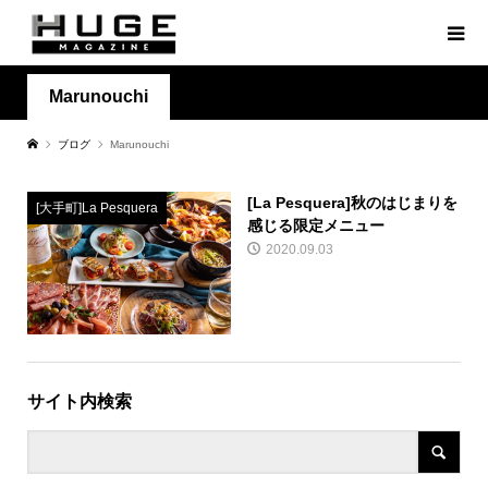
Marunouchi
ブログ
Marunouchi
[La Pesquera]秋のはじまりを
[大手町]La Pesquera
感じる限定メニュー
2020.09.03
サイト内検索