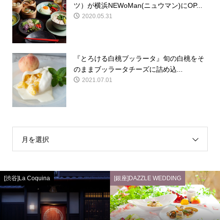
ツ）が横浜NEWoMan(ニュウマン)にOP...
2020.05.31
『とろける白桃ブッラータ』旬の白桃をそ
のままブッラータチーズに詰め込...
2021.07.01
月を選択
[渋谷]La Coquina
[銀座]DAZZLE WEDDING