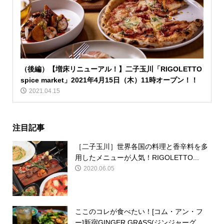
（後編）【増床リニューアル！】二子玉川「RIGOLETTO
spice market」2021年4月15日（木）11時オープン！！
2021.04.15
注目記事
［二子玉川］世界各国の料理と香辛料を多
用したメニューが人気！RIGOLETTO...
2020.06.05
ここのコレが食べたい！[コム・アン・フ
ー]新宿GINGER GRASS(ジンジャーグ...