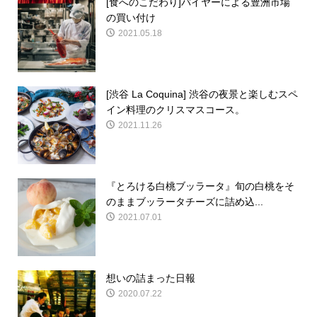
[食へのこだわり]バイヤーによる豊洲市場
の買い付け
2021.05.18
[渋谷 La Coquina] 渋谷の夜景と楽しむスペ
イン料理のクリスマスコース。
2021.11.26
『とろける白桃ブッラータ』旬の白桃をそ
のままブッラータチーズに詰め込...
2021.07.01
想いの詰まった日報
2020.07.22