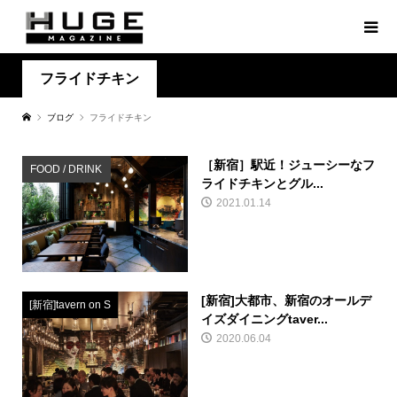
フライドチキン
ブログ
フライドチキン
［新宿］駅近！ジューシーなフ
FOOD / DRINK
ライドチキンとグル...
2021.01.14
[新宿]大都市、新宿のオールデ
[新宿]tavern on S
イズダイニングtaver...
2020.06.04