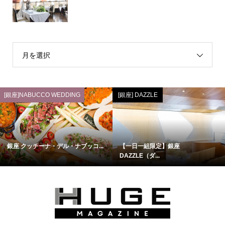
月を選択
[銀座]NABUCCO WEDDING
[銀座] DAZZLE
銀座 クッチーナ・デル・ナブッコ...
【一日一組限定】銀座
DAZZLE（ダ...