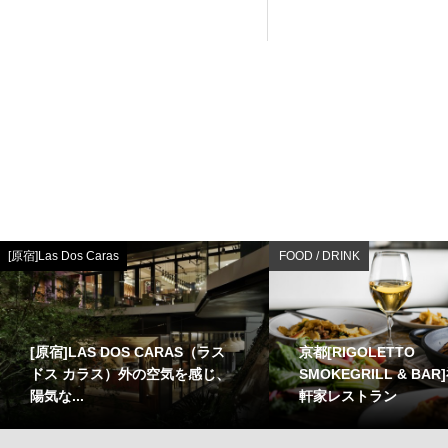
[原宿]Las Dos Caras
FOOD / DRINK
[原宿]LAS DOS CARAS（ラス
京都[RIGOLETTO
ドス カラス）外の空気を感じ、
SMOKEGRILL & BA
陽気な...
軒家レストラン