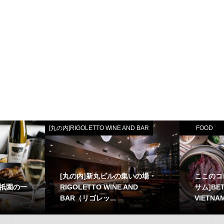
[丸の内]RIGOLETTO WINE AND BAR
FOOD
[丸の内]新丸ビルの集いの場・
ここのコ
R]祇園の一
RIGOLETTO WINE AND
サム]BET
BAR（リゴレッ...
VIETNAM