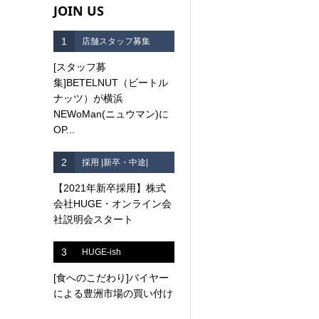
JOIN US
1
店舗スタッフ募集
[スタッフ募
集]BETELNUT（ビートル
ナッツ）が横浜
NEWoMan(ニュウマン)に
OP...
2
採用 |新卒・中途|
【2021年新卒採用】株式
会社HUGE・オンライン会
社説明会スタート
3
HUGE-ish
[食へのこだわり]バイヤー
による豊洲市場の買い付け