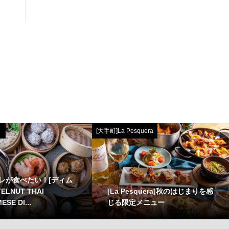
[大手町]La Pesquera
レが食べたい！[ディム
[La Pesquera]秋のはじまりを感
ELNUT THAI
じる限定メニュー
ESE DI...