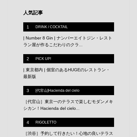
人気記事
1
DRINK / COCKTAIL
| Number 8 Gin | ナンバーエイトジン・レスト
ラン屋が作るこだわりのクラ...
2
PICK UP!
| 東京都内 | 個室のあるHUGEのレストラン・
最新版
3
[代官山]Hacienda del cielo
［代官山］東京一のテラスで楽しむモダンメキ
シカン！Hacienda del cielo...
4
RIGOLETTO
［渋谷］予約して行きたい！心地の良いテラス