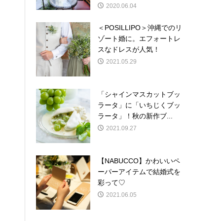
2020.06.04
＜POSILLIPO＞沖縄でのリ
ゾート婚に。エフォートレ
スなドレスが人気！
2021.05.29
「シャインマスカットブッ
ラータ」に「いちじくブッ
ラータ」！秋の新作ブ...
2021.09.27
【NABUCCO】かわいいペ
ーパーアイテムで結婚式を
彩って♡
2021.06.05