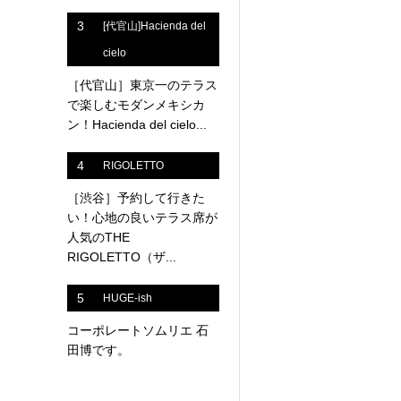
3
[代官山]Hacienda del
cielo
［代官山］東京一のテラス
で楽しむモダンメキシカ
ン！Hacienda del cielo...
4
RIGOLETTO
［渋谷］予約して行きた
い！心地の良いテラス席が
人気のTHE
RIGOLETTO（ザ...
5
HUGE-ish
コーポレートソムリエ 石
田博です。