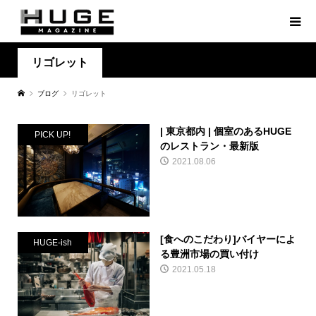
リゴレット
ブログ
リゴレット
| 東京都内 | 個室のあるHUGE
PICK UP!
のレストラン・最新版
2021.08.06
[食へのこだわり]バイヤーによ
HUGE-ish
る豊洲市場の買い付け
2021.05.18