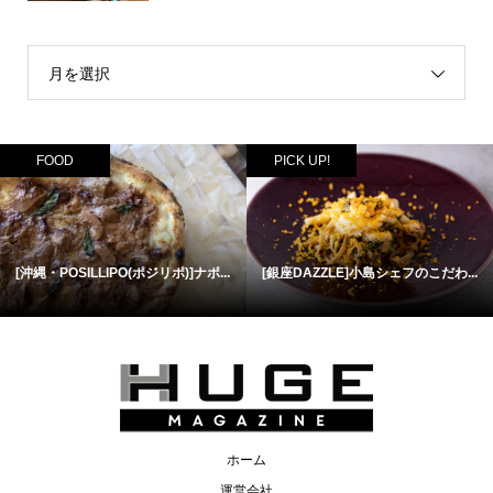
月を選択
FOOD
PICK UP!
[沖縄・POSILLIPO(ポジリポ)]ナポ...
[銀座DAZZLE]小島シェフのこだわ...
ホーム
運営会社