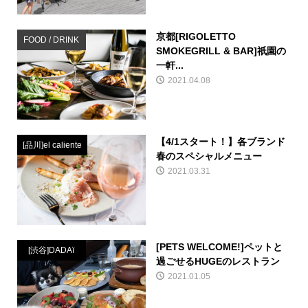
京都[RIGOLETTO
FOOD / DRINK
SMOKEGRILL & BAR]祇園の
一軒...
2021.04.08
【4/1スタート！】各ブランド
[品川]el caliente
春のスペシャルメニュー
2021.03.31
[PETS WELCOME!]ペットと
[渋谷]DADAï
過ごせるHUGEのレストラン
2021.01.05