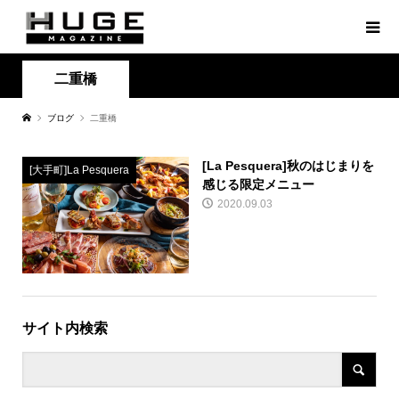
二重橋
ブログ
二重橋
[La Pesquera]秋のはじまりを
[大手町]La Pesquera
感じる限定メニュー
2020.09.03
サイト内検索