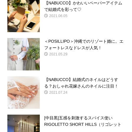
【NABUCCO】かわいいペーパーアイテム
で結婚式を彩って♡
2021.06.05
＜POSILLIPO＞沖縄でのリゾート婚に。エ
フォートレスなドレスが人気！
2021.05.29
【NABUCCO】結婚式のネイルはどうす
る？おしゃれ花嫁さんのネイルに注目！
2021.07.24
[中目黒]五感を刺激するスパイス使い
RIGOLETTO SHORT HILLS（リゴレット
...