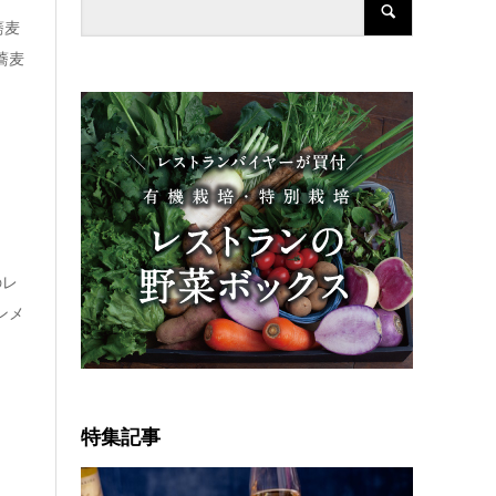
蕎麦
蕎麦
のレ
ンメ
特集記事