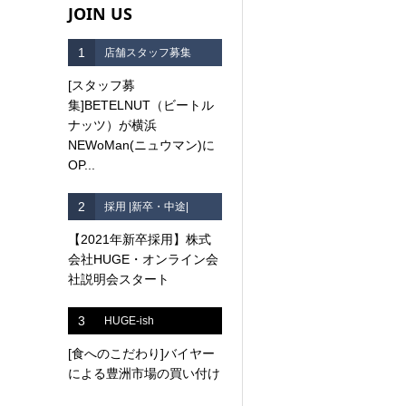
JOIN US
1
店舗スタッフ募集
[スタッフ募
集]BETELNUT（ビートル
ナッツ）が横浜
NEWoMan(ニュウマン)に
OP...
2
採用 |新卒・中途|
【2021年新卒採用】株式
会社HUGE・オンライン会
社説明会スタート
3
HUGE-ish
[食へのこだわり]バイヤー
による豊洲市場の買い付け