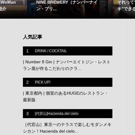
WoMan
それって
NINE BREWERY（ナンバーナイ
紹介
キ”でき
ン・ブリ...
人気記事
1
DRINK / COCKTAIL
| Number 8 Gin | ナンバーエイトジン・レスト
ラン屋が作るこだわりのクラ...
2
PICK UP!
| 東京都内 | 個室のあるHUGEのレストラン・
最新版
3
[代官山]Hacienda del cielo
［代官山］東京一のテラスで楽しむモダンメキ
シカン！Hacienda del cielo...