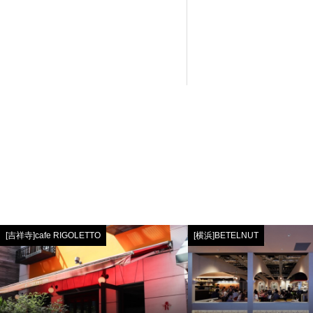
[吉祥寺]cafe RIGOLETTO
[横浜]BETELNUT