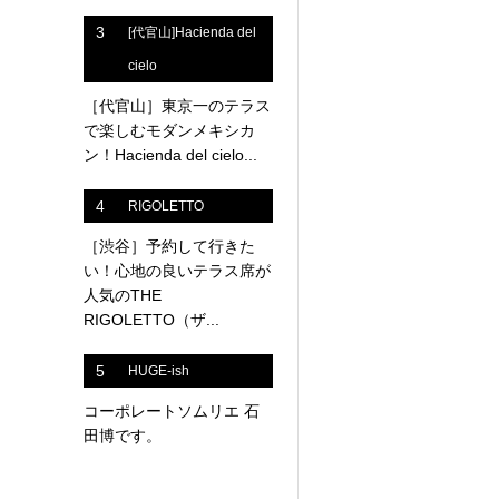
3
[代官山]Hacienda del
cielo
［代官山］東京一のテラス
で楽しむモダンメキシカ
ン！Hacienda del cielo...
4
RIGOLETTO
［渋谷］予約して行きた
い！心地の良いテラス席が
人気のTHE
RIGOLETTO（ザ...
5
HUGE-ish
コーポレートソムリエ 石
田博です。