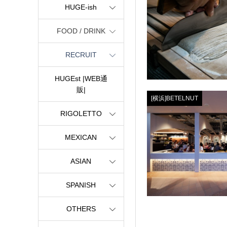
HUGE-ish
FOOD / DRINK
RECRUIT
HUGEst |WEB通
販|
[横浜]BETELNUT
RIGOLETTO
MEXICAN
ASIAN
SPANISH
OTHERS