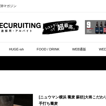
EBマガジン
HUGE-ish
FOOD / DRINK
WEB通販
WED
[ニュウマン横浜 蕎麦 蘇枋]大将こだわ
手打ち蕎麦