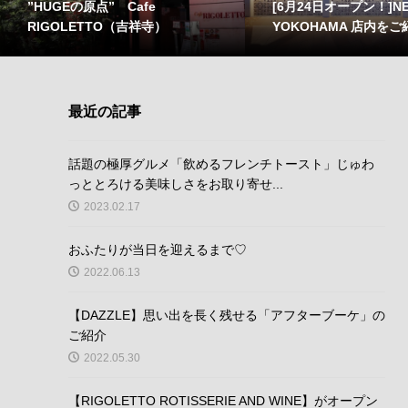
”HUGEの原点” Cafe
[6月24日オープン！]NE
RIGOLETTO（吉祥寺）
YOKOHAMA 店内をご
最近の記事
話題の極厚グルメ「飲めるフレンチトースト」じゅわ
っととろける美味しさをお取り寄せ...
2023.02.17
おふたりが当日を迎えるまで♡
2022.06.13
【DAZZLE】思い出を長く残せる「アフターブーケ」の
ご紹介
2022.05.30
【RIGOLETTO ROTISSERIE AND WINE】がオープン