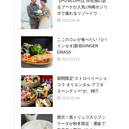
【POSILLIPO】存在感のあ
るブーケが人気♪沖縄ポジリ
ポで撮れるリゾートウ...
2022.04.20
ここのコレが食べたい！[バ
インセオ]新宿GINGER
GRASS
2021.03.01
期間限定”ストロベリーショ
コラ オリエンタル アフタ
ヌーンティー”が、BET...
2022.02.04
贅沢！黒トリュフ入りブッ
ラータが秋冬限定・通販で