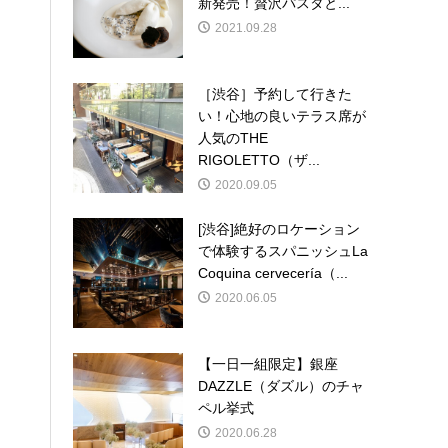
新発売！贅沢パスタと...
2021.09.28
［渋谷］予約して行きた
い！心地の良いテラス席が
人気のTHE
RIGOLETTO（ザ...
2020.09.05
[渋谷]絶好のロケーション
で体験するスパニッシュLa
Coquina cervecería（...
2020.06.05
【一日一組限定】銀座
DAZZLE（ダズル）のチャ
ペル挙式
2020.06.28